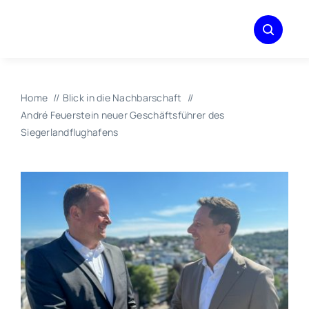
Zum
Inhalt
springen
Home
Blick in die Nachbarschaft
André Feuerstein neuer Geschäftsführer des
Siegerlandflughafens